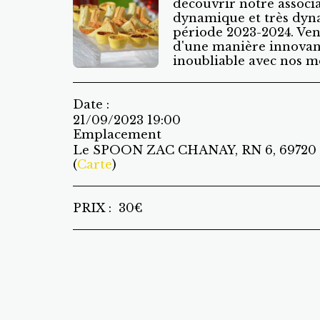
découvrir notre associa
dynamique et très dyn
période 2023-2024. Ven
d'une manière innovant
inoubliable avec nos me
Date :
21/09/2023 19:00
Emplacement
Le SPOON ZAC CHANAY, RN 6, 69720 
(
Carte
)
PRIX :
30
€